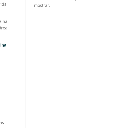
gida
mostrar.
e na
área
sina
las