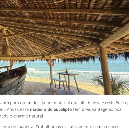
anto para quem deseja um material que alie beleza e resistência 
vil
. Afinal, essa
madeira de eucalipto
tem boas vantagens: boa
idade e charme natural.
mento de madeira. Trabalhamos exclusivamente com a espécie