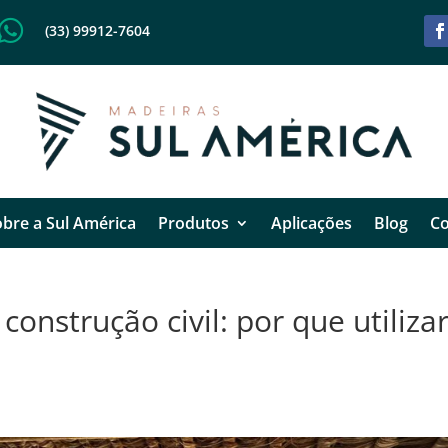

(33) 99912-7604
bre a Sul América
Produtos
Aplicações
Blog
Co
construção civil: por que utiliza