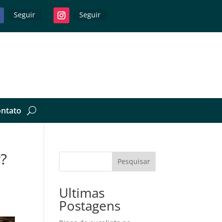
Seguir
Seguir
ntato
r?
Pesquisar
Ultimas
Postagens