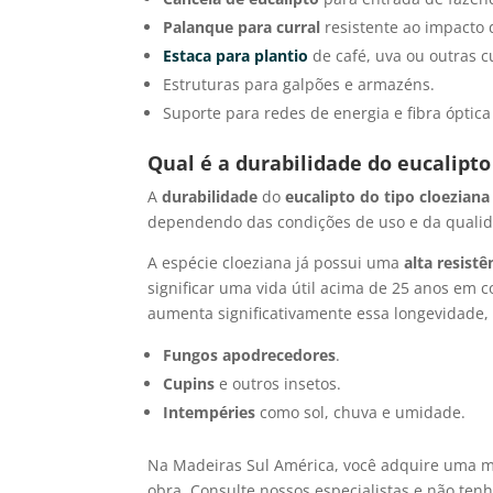
Palanque para curral
resistente ao impacto 
Estaca para plantio
de café, uva ou outras c
Estruturas para galpões e armazéns.
Suporte para redes de energia e fibra óptic
Qual é a durabilidade do eucalipt
A
durabilidade
do
eucalipto do tipo cloezian
dependendo das condições de uso e da qualid
A espécie cloeziana já possui uma
alta resistê
significar uma vida útil acima de 25 anos em 
aumenta significativamente essa longevidade,
Fungos apodrecedores
.
Cupins
e outros insetos.
Intempéries
como sol, chuva e umidade.
Na Madeiras Sul América, você adquire uma ma
obra. Consulte nossos especialistas e não ten