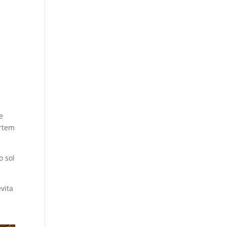
e
ortem
o sol
vita