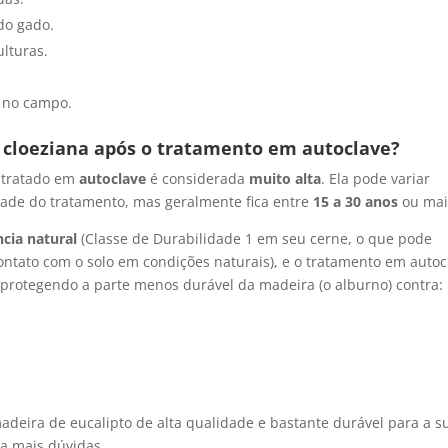
do gado.
ulturas.
a no campo.
o cloeziana após o tratamento em autoclave?
a
tratado em
autoclave
é considerada
muito alta
. Ela pode variar
ade do tratamento, mas geralmente fica entre
15 a 30 anos
ou mai
ncia natural
(Classe de Durabilidade 1 em seu cerne, o que pode
contato com o solo em condições naturais), e o tratamento em autoc
 protegendo a parte menos durável da madeira (o alburno) contra:
deira de eucalipto de alta qualidade e bastante durável para a s
ha mais dúvidas.