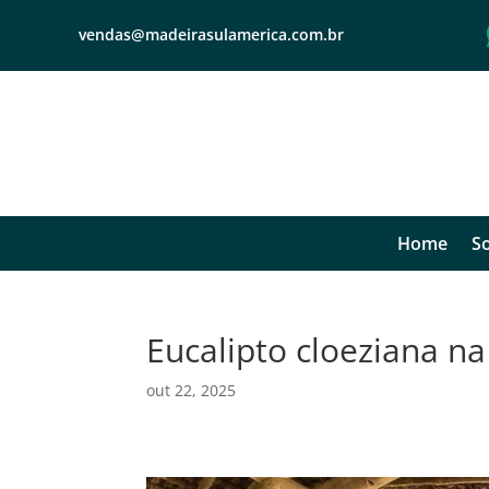
vendas@madeirasulamerica.com.br
Home
So
Eucalipto cloeziana na 
out 22, 2025