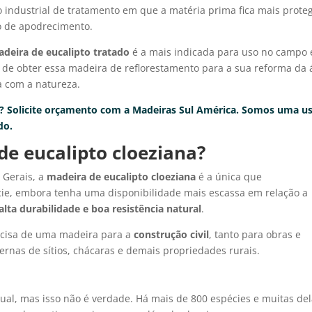
so industrial de tratamento em que a matéria prima fica mais prote
so de apodrecimento.
deira de eucalipto tratado
é a mais indicada para uso no campo 
s de obter essa madeira de reflorestamento para a sua reforma da 
a com a natureza.
l? Solicite orçamento com a Madeiras Sul América. Somos uma u
do.
de eucalipto cloeziana?
 Gerais, a
madeira de eucalipto cloeziana
é a única que
écie, embora tenha uma disponibilidade mais escassa em relação a
alta durabilidade e boa resistência natural
.
recisa de uma madeira para a
construção civil
, tanto para obras e
ernas de sítios, chácaras e demais propriedades rurais.
gual, mas isso não é verdade. Há mais de 800 espécies e muitas de