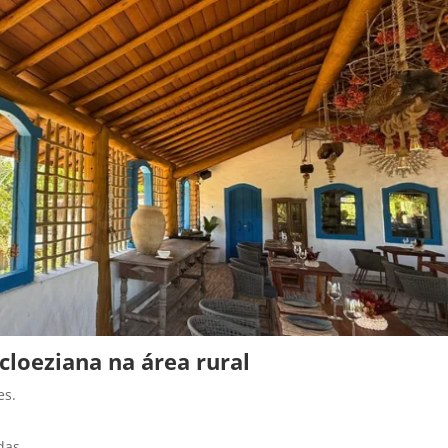
 cloeziana na área rural
es.
das.