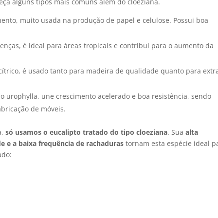
eça alguns tipos mais comuns além do cloeziana.
mento, muito usada na produção de papel e celulose. Possui boa
oenças, é ideal para áreas tropicais e contribui para o aumento da
cítrico, é usado tanto para madeira de qualidade quanto para extr
do urophylla, une crescimento acelerado e boa resistência, sendo
bricação de móveis.
a,
só usamos o eucalipto tratado do tipo cloeziana
. Sua
alta
e e a baixa frequência de rachaduras
tornam esta espécie ideal p
ado: