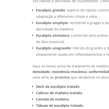
são nativas e derivadas de cruzamentos. Conh
Eucalipto grandis
: espécie de rápido cresci
adaptação a diferentes climas e solos.
Eucalipto urophyla
: resistente a pragas e d
densidade da madeira.
Eucalipto citriodora
: conhecido pelo aroma 
de óleo essencial.
Eucalipto urograndis
: híbrido do grandis e 
amplamente usado em reflorestamentos e fa
Aqui na nossa usina de tratamento de madeir
densidade
,
resistência mecânica
,
uniformidad
uma série de
produtos
que vendemos no atac
Deck de eucalipto tratado
.
Caibros de madeira tratada
.
Cancela de madeira
.
Tábuas de eucalipto tratado
.