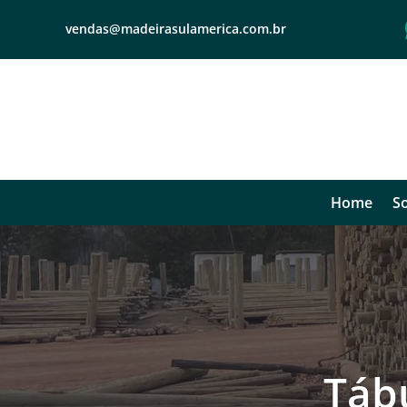
vendas@madeirasulamerica.com.br
Home
So
Táb