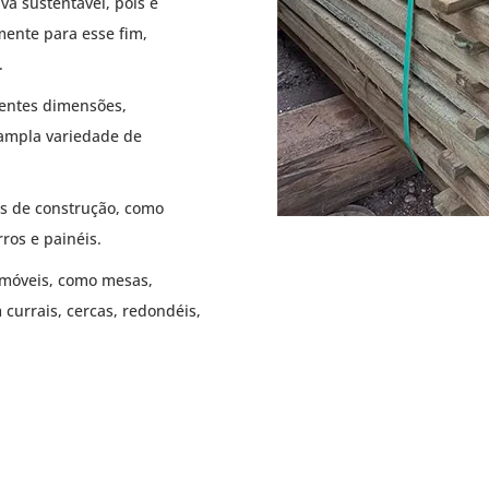
va sustentável, pois é
mente para esse fim,
.
entes dimensões,
ampla variedade de
os de construção, como
ros e painéis.
 móveis, como mesas,
currais, cercas, redondéis,