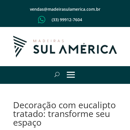
vendas@madeirasulamerica.com.br

(33) 99912-7604
Decoração com eucalipto
tratado: transforme seu
espaço