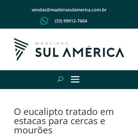
vendas@madeirasulamerica.com.br

(33) 99912-7604
O eucalipto tratado em
estacas para cercas e
mourões